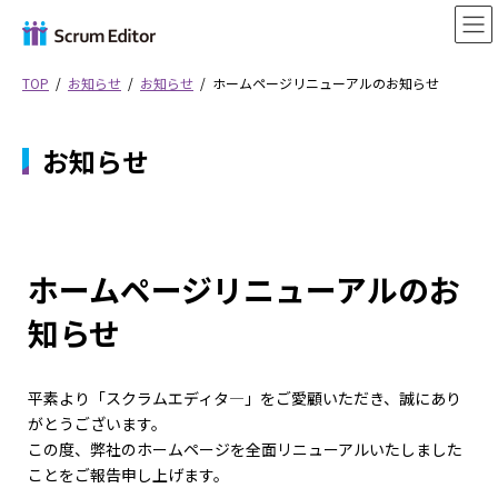
コ
ナ
ン
ビ
テ
ゲ
ン
ー
TOP
お知らせ
お知らせ
ホームページリニューアルのお知らせ
ツ
シ
へ
ョ
ス
ン
お知らせ
キ
に
ッ
移
プ
動
ホームページリニューアルのお
知らせ
平素より「スクラムエディタ―」をご愛顧いただき、誠にあり
がとうございます。
この度、弊社のホームページを全面リニューアルいたしました
ことをご報告申し上げます。