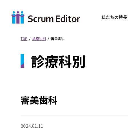
コ
ナ
ン
ビ
テ
ゲ
私たちの特⻑
ン
ー
ツ
シ
へ
ョ
TOP
診療科別
審美歯科
ス
ン
キ
に
診療科別
ッ
移
プ
動
審美歯科
2024.01.11