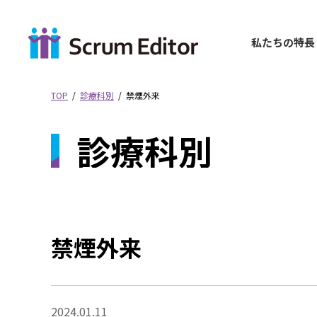
コ
ナ
ン
ビ
テ
ゲ
私たちの特⻑
ン
ー
ツ
シ
へ
ョ
TOP
診療科別
禁煙外来
ス
ン
キ
に
診療科別
ッ
移
プ
動
禁煙外来
2024.01.11